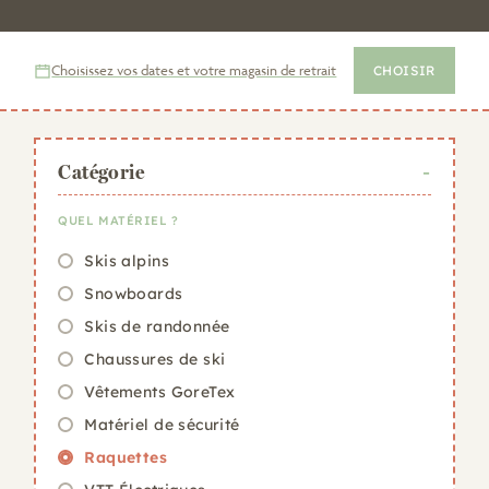
journée, d’un week-end ou d’une semaine.
Nos équipements de qualité vous aideront à évoluer
avec confort sur
les plus beaux itinéraires de
Choisissez vos dates et votre magasin de retrait
CHOISIR
randonnée en raquettes
.
Catégorie
QUEL MATÉRIEL ?
Skis alpins
Snowboards
Skis de randonnée
Chaussures de ski
Vêtements GoreTex
Matériel de sécurité
Raquettes