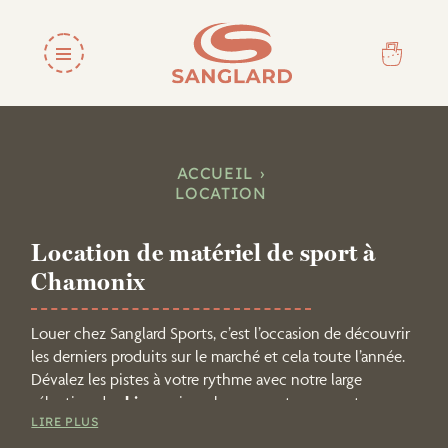
ACCUEIL
LOCATION
Location de matériel de sport à
Chamonix
Louer chez Sanglard Sports, c’est l’occasion de découvrir
les derniers produits sur le marché et cela toute l’année.
Dévalez les pistes à votre rythme avec notre large
sélection de
skis
, gravissez les sommets avec notre
LIRE PLUS
matériel d’alpinisme
, avant de sillonner la vallée en
VTT