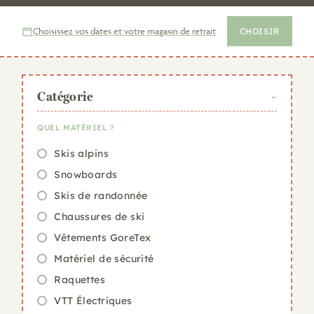
électrique
. Qu’importe votre envie, nous aurons le plaisir
de vous offrir une expérience de location inoubliable.
Choisissez vos dates et votre magasin de retrait
CHOISIR
Catégorie
QUEL MATÉRIEL ?
Skis alpins
Snowboards
Skis de randonnée
Chaussures de ski
Vêtements GoreTex
Matériel de sécurité
Raquettes
VTT Électriques